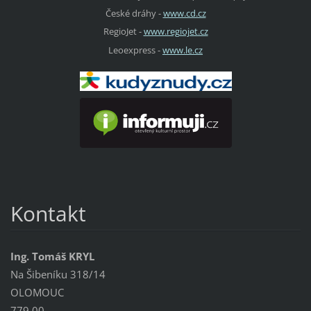
České dráhy -
www.cd.cz
RegioJet -
www.regiojet.cz
Leoexpress -
www.le.cz
Kontakt
Ing. Tomáš KRYL
Na Šibeníku 318/14
OLOMOUC
779 00