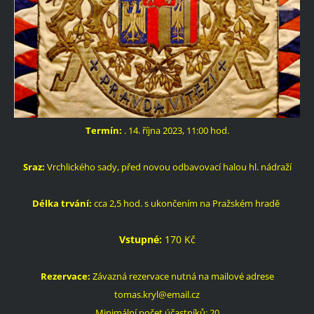
Termín:
. 14. října 2023, 11:00 hod.
Sraz:
Vrchlického sady, před novou odbavovací halou hl. nádraží
Délka trvání:
cca 2,5 hod. s ukončením na Pražském hradě
Vstupné:
170 Kč
Rezervace:
Závazná rezervace nutná na mailové adrese
tomas.kryl@email.cz
Minimální počet účastníků: 20