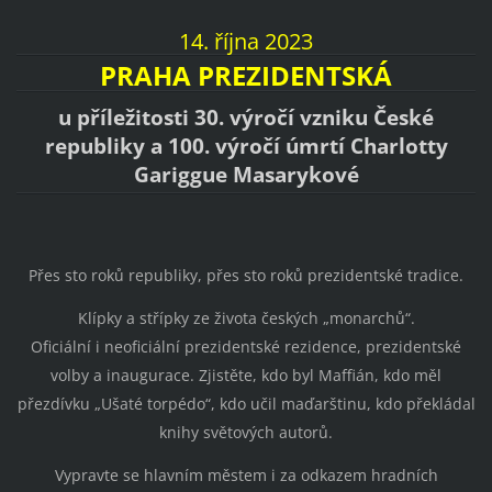
14. října 2023
PRAHA PREZIDENTSKÁ
u příležitosti 30. výročí vzniku České
republiky a 100. výročí úmrtí Charlotty
Gariggue Masarykové
Přes sto roků republiky, přes sto roků prezidentské tradice.
Klípky a střípky ze života českých „monarchů“.
Oficiální i neoficiální prezidentské rezidence, prezidentské
volby a inaugurace. Zjistěte, kdo byl Maffián, kdo měl
přezdívku „Ušaté torpédo“, kdo učil maďarštinu, kdo překládal
knihy světových autorů.
Vypravte se hlavním městem i za odkazem hradních