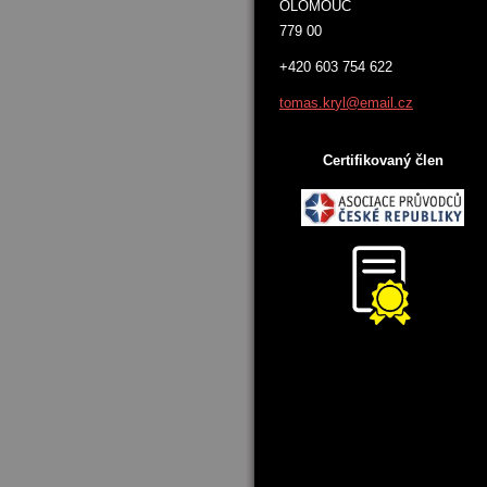
OLOMOUC
779 00
+420 603 754 622
tomas.kr
yl@email
.cz
Certifikovaný člen