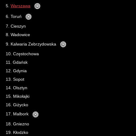
5.
Warszawa
6. Toruń
7. Cieszyn
8. Wadowice
9. Kalwaria Zebrzydowska
10. Częstochowa
11. Gdańsk
12. Gdynia
13. Sopot
14. Olsztyn
15.
Mikołajki
16. Giżycko
17. Malbork
18. Gniezno
19.
Kłodzko