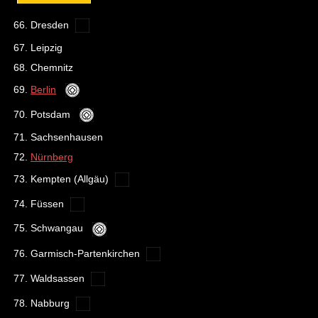
66. Dresden
67. Leipzig
68. Chemnitz
69.
Berlin
70. Potsdam
71. Sachsenhausen
72.
Nürnberg
73. Kempten (Allgäu)
74. Füssen
75. Schwangau
76. Garmisch-Partenkirchen
77. Waldsassen
78. Nabburg