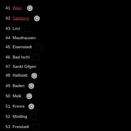
41.
Wien
42.
Salzburg
43. Linz
44. Mauthausen
45. Eisenstadt
46. Bad Ischl
47. Sankt Gilgen
48. Hallstatt
49. Baden
50. Melk
51. Krems
52. Mödling
53. Freistadt