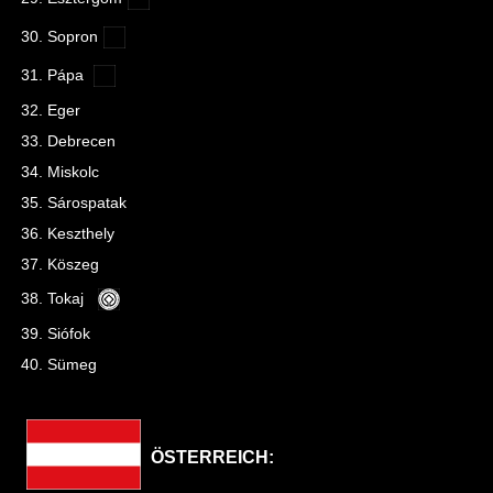
30. Sopron
31. Pápa
32. Eger
33. Debrecen
34. Miskolc
35. Sárospatak
36. Keszthely
37. Köszeg
38. Tokaj
39. Siófok
40. Sümeg
ÖSTERREICH: