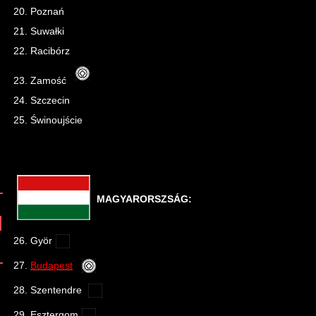
20. Poznań
21. Suwałki
22. Racibórz
23. Zamość
24. Szczecin
25. Świnoujście
MAGYARORSZSÁG:
26. Györ
27.
Budapest
28. Szentendre
29. Esztergom