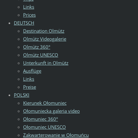
Links
Prices
DEUTSCH
Destination Olmütz
Olmütz Videogalerie
Olmütz 360°
Olmütz UNESCO
Unterkunft in Olmütz
Ausflüge
Links
Preise
POLSKI
Kierunek Ołomuniec
Ołomuniecka galeria video
Ołomuniec 360°
Ołomuniec UNESCO
Zakwarterowanie w Ołomuńcu