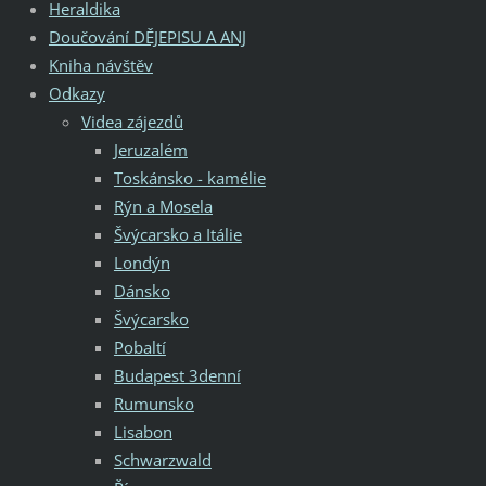
Heraldika
Doučování DĚJEPISU A ANJ
Kniha návštěv
Odkazy
Videa zájezdů
Jeruzalém
Toskánsko - kamélie
Rýn a Mosela
Švýcarsko a Itálie
Londýn
Dánsko
Švýcarsko
Pobaltí
Budapest 3denní
Rumunsko
Lisabon
Schwarzwald