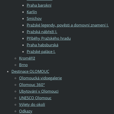
Praha barokní
Karlín
Smíchov
Pražské legendy, pověsti a domovní znamení I.
Pražská nábřeží I.
Příběhy Pražského hradu
Praha habsburská
Pražské paláce I.
Kroměříž
Brno
Destinace OLOMOUC
Olomoucká vidoegalerie
Olomouc 360°
Ubytování v Olomouci
UNESCO Olomouc
Výlety do okolí
Odkazy